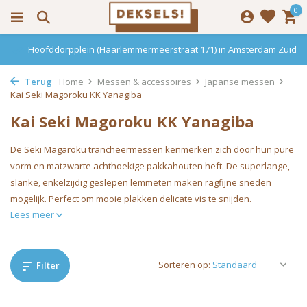
0
Hoofddorpplein (Haarlemmermeerstraat 171) in Amsterdam Zuid
Terug
Home
Messen & accessoires
Japanse messen
Kai Seki Magoroku KK Yanagiba
Kai Seki Magoroku KK Yanagiba
De Seki Magaroku trancheermessen kenmerken zich door hun pure
vorm en matzwarte achthoekige pakkahouten heft. De superlange,
slanke, enkelzijdig geslepen lemmeten maken ragfijne sneden
mogelijk. Perfect om mooie plakken delicate vis te snijden.
Lees meer
Sorteren op:
Filter