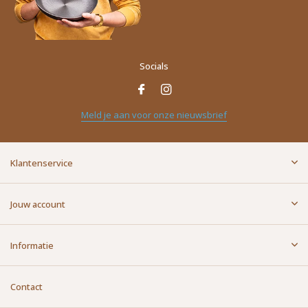
Socials
Naam
*
Meld je aan voor onze nieuwsbrief
E-mailadres
*
Klantenservice
Bericht
*
Jouw account
Informatie
Contact
Versturen