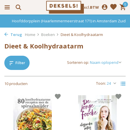
0
Incl.
Excl.
BTW
Hoofddorpplein (Haarlemmermeerstraat 171) in Amsterdam Zuid
Terug
Home
Boeken
Dieet & Koolhydraatarm
Dieet & Koolhydraatarm
Sorteren op:
Filter
Toon:
10 producten