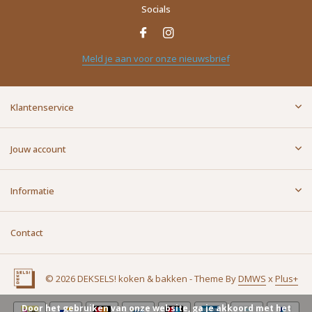
Socials
Meld je aan voor onze nieuwsbrief
Klantenservice
Jouw account
Informatie
Contact
© 2026 DEKSELS! koken & bakken - Theme By
DMWS
x
Plus+
Door het gebruiken van onze website, ga je akkoord met het