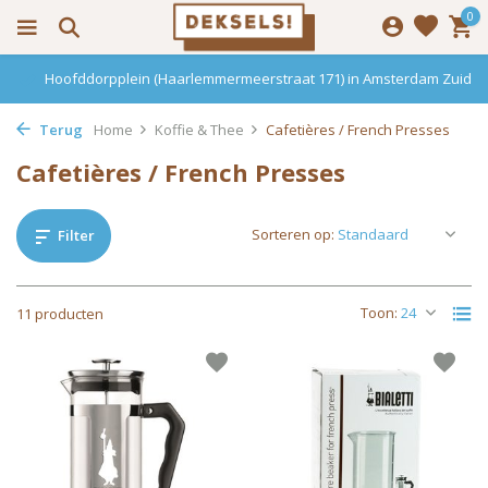
0
Hoofddorpplein (Haarlemmermeerstraat 171) in Amsterdam Zuid
Terug
Home
Koffie & Thee
Cafetières / French Presses
Cafetières / French Presses
Sorteren op:
Filter
Toon:
11 producten