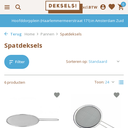
0
Incl.
Excl.
BTW
Hoofddorpplein (Haarlemmermeerstraat 171) in Amsterdam Zuid
Terug
Home
Pannen
Spatdeksels
Spatdeksels
Sorteren op:
Filter
Toon:
6 producten