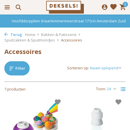
0
Hoofddorpplein (Haarlemmermeerstraat 171) in Amsterdam Zuid
Terug
Home
Bakken & Patisserie
Spuitzakken & Spuitmondjes
Accessoires
Accessoires
Sorteren op:
Filter
Toon:
7 producten