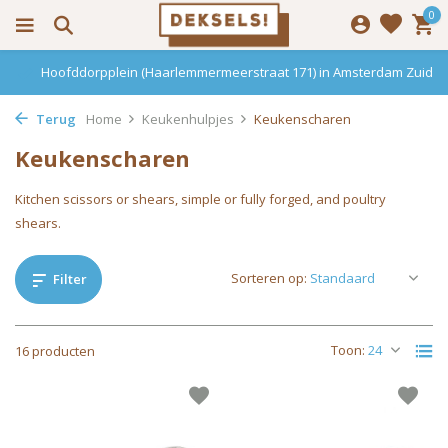
0
Hoofddorpplein (Haarlemmermeerstraat 171) in Amsterdam Zuid
Terug
Home
Keukenhulpjes
Keukenscharen
Keukenscharen
Kitchen scissors or shears, simple or fully forged, and poultry
shears.
Sorteren op:
Filter
Toon:
16 producten