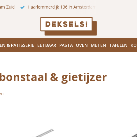
 onze winkels in Amsterdam!
Hoofddorpplein (Haarlemmermeer
EN & PATISSERIE
EETBAAR
PASTA
OVEN
METEN
TAFELEN
KO
bonstaal & gietijzer
en