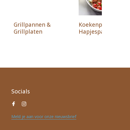
Grillpannen &
Koekenpannen &
Grillplaten
Hapjespannen
Socials
Meld je aan voor onze nieuwsbrief