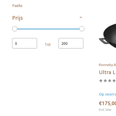
Paella
Prijs
Tot
Merken
Ronneby B
Ultra 
Alle merken
Op voorr
DeBuyer
€175,0
Kitchencraft
Incl. btw
Küchenprofi