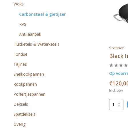
Woks
Carbonstaal & gietijzer
RVS
Anti-aanbak
Fluitketels & Waterketels
Scanpan
Fondue
Black 
Tajines
Op voorr
Snelkookpannen
€120,0
Rookpannen
Incl. btw
Poffertjespannen
Deksels
Spatdeksels
Overig