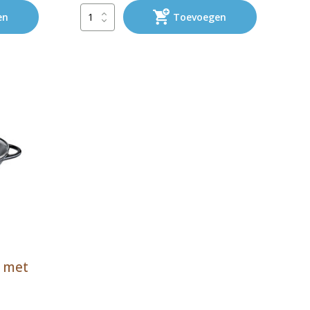
en
Toevoegen
m met