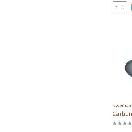
Ronneby Bruk
Scanpan
Skottsberg
Sürel
Kitchencra
Carbon