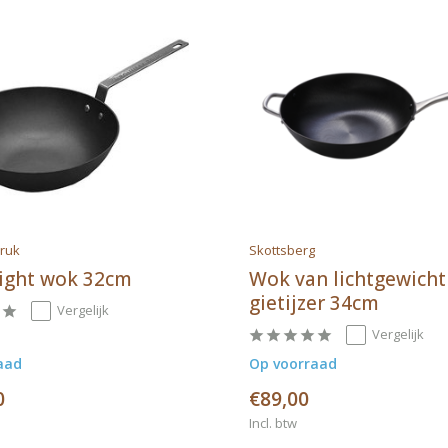
ruk
Skottsberg
Light wok 32cm
Wok van lichtgewicht
gietijzer 34cm
Vergelijk
Vergelijk
aad
Op voorraad
0
€89,00
Incl. btw