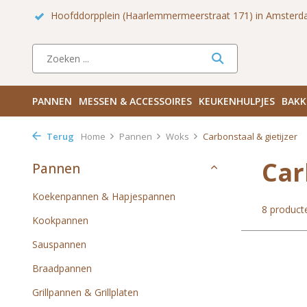
 Zuid
Haarlemmerdijk 136 in Amsterdam Centrum
Bezoek
PANNEN
MESSEN & ACCESSOIRES
KEUKENHULPJES
BAKK
Terug
Home
Pannen
Woks
Carbonstaal & gietijzer
Car
Pannen
Koekenpannen & Hapjespannen
8 product
Kookpannen
Sauspannen
Braadpannen
Grillpannen & Grillplaten