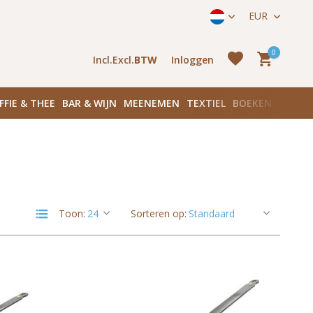
straat 171) in Amsterdam Zuid
EUR
0
Incl.
Excl.
BTW
Inloggen
FFIE & THEE
BAR & WIJN
MEENEMEN
TEXTIEL
BOEKEN
PLANK
Account
aanmaken
Account
Toon:
Sorteren op:
aanmaken