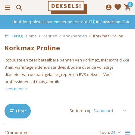
0
Hoofddorpplein (Haarlemmermeerstraat 171) in Amsterdam Zuid
Terug
Home
Pannen
Kookpannen
Korkmaz Proline
Korkmaz Proline
Robuuste en zeer betaalbare pannen van Korkmaz, met extra dikke
8mm, warmtegeleidende sandwichbodem over de volledige
diameter van de pan, gelaste grepen en RVS deksels. Voor
professioneel of thuisgebruik.
Lees meer
Sorteren op:
Filter
Toon:
10 producten