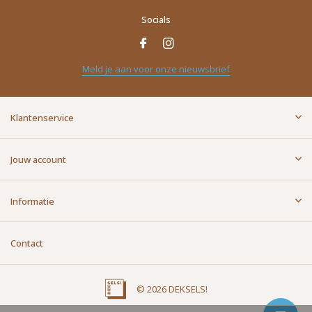
Socials
Naam
*
Meld je aan voor onze nieuwsbrief
E-mailadres
*
Klantenservice
Bericht
*
Jouw account
Informatie
Contact
Versturen
© 2026 DEKSELS!