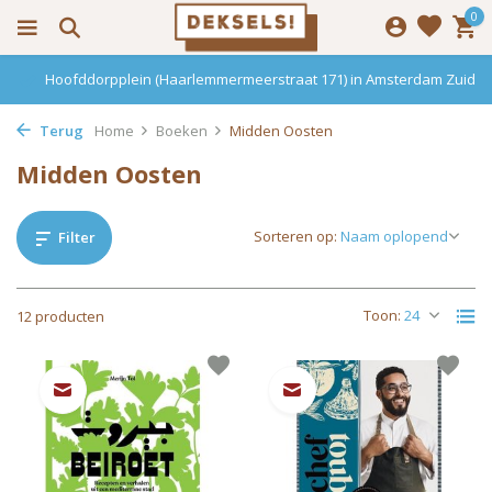
0
Hoofddorpplein (Haarlemmermeerstraat 171) in Amsterdam Zuid
Terug
Home
Boeken
Midden Oosten
Midden Oosten
Sorteren op:
Filter
Toon:
12 producten