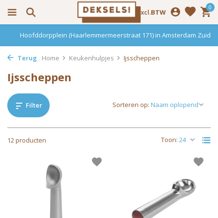
0
Incl.
Excl.
BTW
Hoofddorpplein (Haarlemmermeerstraat 171) in Amsterdam Zuid
Terug
Home
Keukenhulpjes
Ijsscheppen
Ijsscheppen
Sorteren op:
Filter
Toon:
12 producten