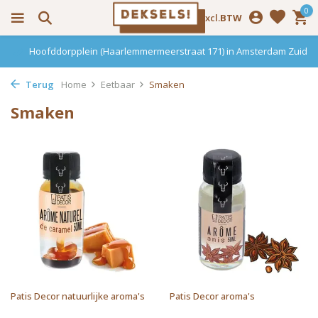
0
Incl.
Excl.
BTW
Hoofddorpplein (Haarlemmermeerstraat 171) in Amsterdam Zuid
Terug
Home
Eetbaar
Smaken
Smaken
Patis Decor natuurlijke aroma's
Patis Decor aroma's