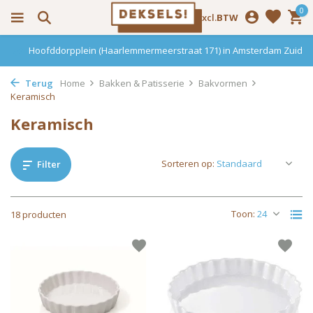
0
Incl.
Excl.
BTW
Hoofddorpplein (Haarlemmermeerstraat 171) in Amsterdam Zuid
Terug
Home
Bakken & Patisserie
Bakvormen
Keramisch
Keramisch
Sorteren op:
Filter
Toon:
18 producten