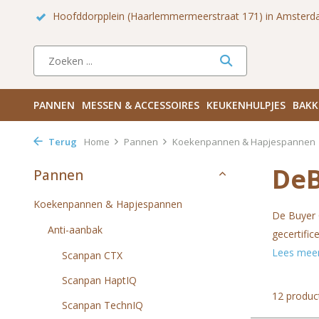
 Zuid
Haarlemmerdijk 136 in Amsterdam Centrum
Bezoek
PANNEN
MESSEN & ACCESSOIRES
KEUKENHULPJES
BAKK
Terug
Home
Pannen
Koekenpannen & Hapjespannen
De
Pannen
Koekenpannen & Hapjespannen
De Buyer 
Anti-aanbak
gecertifi
Lees mee
Scanpan CTX
Scanpan HaptIQ
12 produc
Scanpan TechnIQ