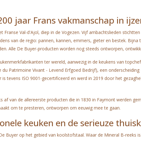
200 jaar Frans vakmanschap in ijze
Franse Val-d'Ajol, diep in de Vogezen. Vijf ambachtslieden stichtten er
ns van de regio: pannen, kannen, emmers, gieter en bestek. Bijna tw
landen. Alle De Buyer-producten worden nog steeds ontworpen, ontwikk
kenmerkfabrikanten ter wereld, aanwezig in de keukens van topchefs,
e du Patrimoine Vivant - Levend Erfgoed Bedrijf), een onderscheiding 
r is tevens ISO 9001-gecertificeerd en werd in 2019 door het gezagh
f van de allereerste producten die in 1830 in Faymont werden gemaak
gemaakt om te presteren, ontworpen om eeuwig mee te gaan.
ionele keuken en de serieuze thuis
De Buyer op het gebied van koolstofstaal. Waar de Mineral B-reeks 