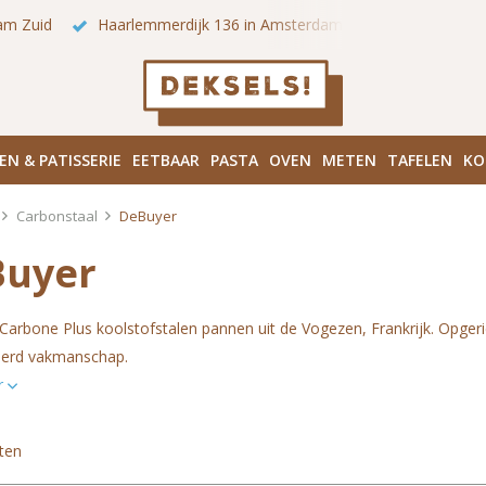
 onze winkels in Amsterdam!
Hoofddorpplein (Haarlemmermeer
EN & PATISSERIE
EETBAAR
PASTA
OVEN
METEN
TAFELEN
KO
Carbonstaal
DeBuyer
Buyer
Carbone Plus koolstofstalen pannen uit de Vogezen, Frankrijk. Opge
ceerd vakmanschap.
r
ten