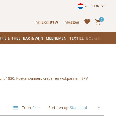
straat 171) in Amsterdam Zuid
EUR
0
Incl.
Excl.
BTW
Inloggen
FFIE & THEE
BAR & WIJN
MEENEMEN
TEXTIEL
BOEKEN
PLANK
Account
aanmaken
Account
richt 1830. Koekenpannen, crepe- en wokpannen. EPV-
aanmaken
Toon:
Sorteren op: