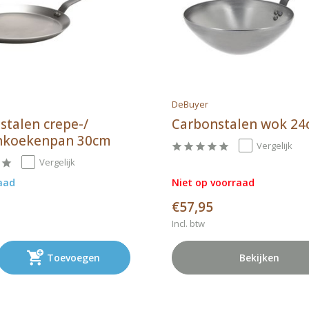
DeBuyer
stalen crepe-/
Carbonstalen wok 2
nkoekenpan 30cm
Vergelijk
Vergelijk
aad
Niet op voorraad
€57,95
Incl. btw
Toevoegen
Bekijken