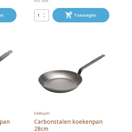
Incl. btw
en
Toevoegen
DeBuyer
npan
Carbonstalen koekenpan
28cm