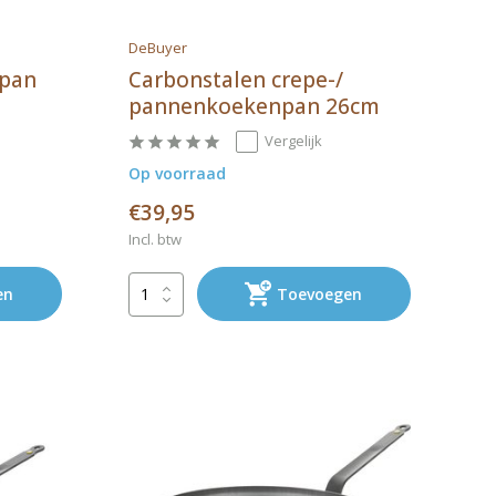
DeBuyer
npan
Carbonstalen crepe-/
pannenkoekenpan 26cm
Vergelijk
Op voorraad
€39,95
Incl. btw
en
Toevoegen