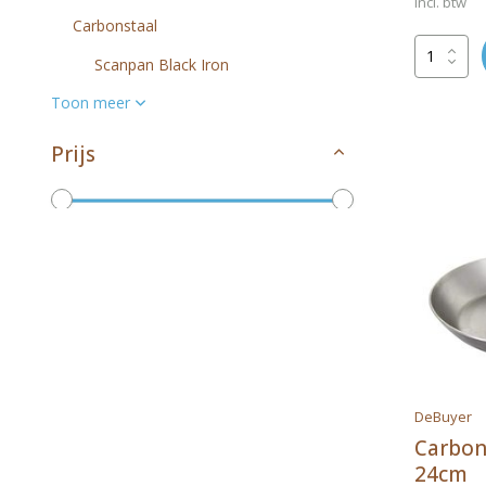
Incl. btw
Carbonstaal
Scanpan Black Iron
Toon meer
Prijs
Tot
Merken
DeBuyer
Alle merken
Carbon
24cm
DeBuyer