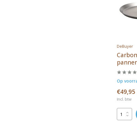
DeBuyer
Carbon
panne
Op voorr
€49,95
Incl. btw