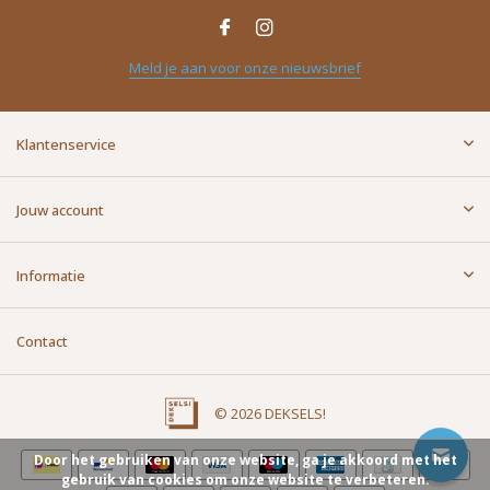
Naam
*
Meld je aan voor onze nieuwsbrief
E-mailadres
*
Klantenservice
Bericht
*
Jouw account
Informatie
Contact
Versturen
© 2026 DEKSELS!
Door het gebruiken van onze website, ga je akkoord met het
gebruik van cookies om onze website te verbeteren.