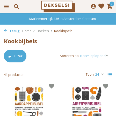
0
Haarlemmerdijk 136 in Amsterdam Centrum
Terug
Home
Boeken
Kookbijbels
Kookbijbels
Sorteren op:
Filter
Toon:
41 producten