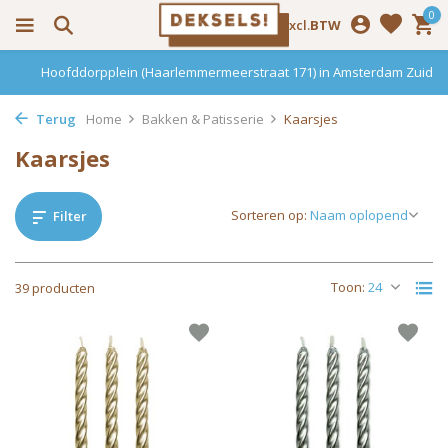
0
Incl.
Excl.
BTW
Haarlemmerdijk 136 in Amsterdam Centrum
Terug
Home
Bakken & Patisserie
Kaarsjes
Kaarsjes
Sorteren op:
Filter
Toon:
39 producten