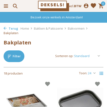
0
Incl.
Excl.
BTW
Bezoek onze winkels in Amsterdam!
Terug
Home
Bakken & Patisserie
Bakvormen
Bakplaten
Bakplaten
Sorteren op:
Filter
Toon:
18 producten