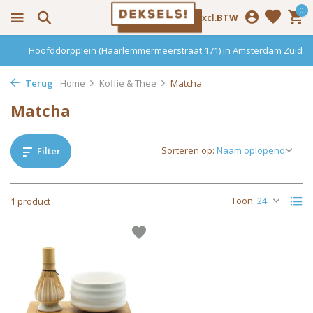
0
Incl.
Excl.
BTW
Hoofddorpplein (Haarlemmermeerstraat 171) in Amsterdam Zuid
Terug
Home
Koffie & Thee
Matcha
Matcha
Sorteren op:
Filter
Toon:
1 product