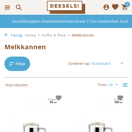
0
Hoofddorpplein (Haarlemmermeerstraat 171) in Amsterdam Zuid
Terug
Home
Koffie & Thee
Melkkannen
Melkkannen
Sorteren op:
Filter
Toon:
14 producten