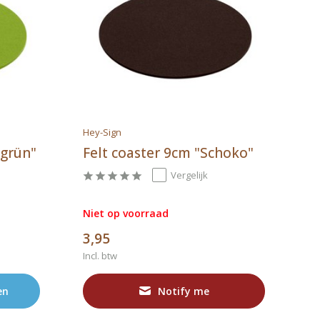
Hey-Sign
igrün"
Felt coaster 9cm "Schoko"
Vergelijk
Niet op voorraad
3,95
Incl. btw
en
Notify me