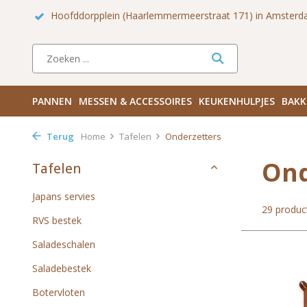
 Zuid
Haarlemmerdijk 136 in Amsterdam Centrum
Bezoek
PANNEN
MESSEN & ACCESSOIRES
KEUKENHULPJES
BAKK
Terug
Home
Tafelen
Onderzetters
Ond
Tafelen
Japans servies
29 produc
RVS bestek
Saladeschalen
Saladebestek
Botervloten