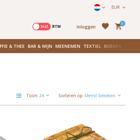
straat 171) in Amsterdam Zuid
EUR
0
Inloggen
Excl.
Incl.
BTW
FFIE & THEE
BAR & WIJN
MEENEMEN
TEXTIEL
BOEKEN
PLANK
Account
aanmaken
Account
Toon:
Sorteren op:
aanmaken