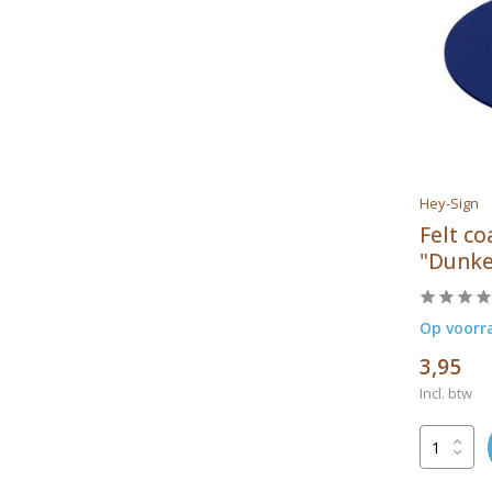
Hey-Sign
Felt c
"Dunke
Op voorr
3,95
Incl. btw