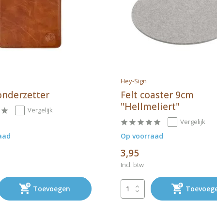
Hey-Sign
onderzetter
Felt coaster 9cm
"Hellmeliert"
Vergelijk
Vergelijk
aad
Op voorraad
3,95
Incl. btw
Toevoegen
Toevoeg