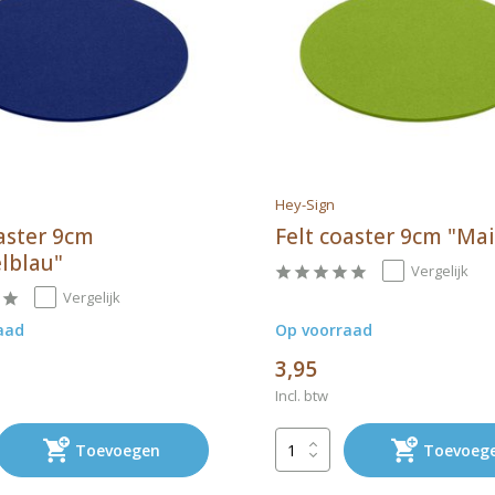
Hey-Sign
oaster 9cm
Felt coaster 9cm "Ma
lblau"
Vergelijk
Vergelijk
aad
Op voorraad
3,95
Incl. btw
Toevoegen
Toevoeg