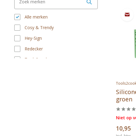
Alle merken
Cosy & Trendy
Hey-Sign
Redecker
Tools2cook
Victoria
Tools2coo
Silico
groen
Niet op 
10,95
Incl. btw