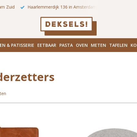
 onze winkels in Amsterdam!
Hoofddorpplein (Haarlemmermeer
EN & PATISSERIE
EETBAAR
PASTA
OVEN
METEN
TAFELEN
KO
erzetters
ten