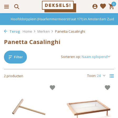
0
Hoofddorpplein (Haarlemmermeerstraat 171) in Amsterdam Zuid
Terug
Home
Merken
Panetta Casalinghi
Panetta Casalinghi
Sorteren op:
Filter
Toon:
2 producten