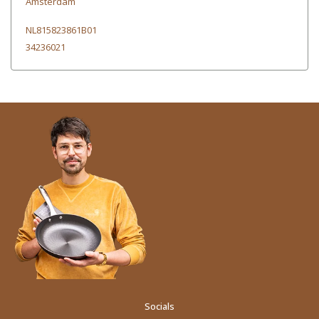
Amsterdam
NL815823861B01
34236021
Socials