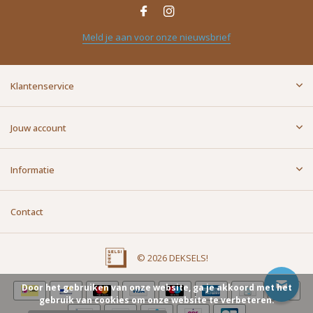
Naam
*
Meld je aan voor onze nieuwsbrief
E-mailadres
*
Klantenservice
Bericht
*
Jouw account
Informatie
Contact
Versturen
© 2026 DEKSELS!
Door het gebruiken van onze website, ga je akkoord met het
gebruik van cookies om onze website te verbeteren.