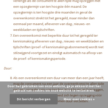
verlengd als de consument te allen tijde mag opzeggen met
een opzegtermijn van ten hoogste één maand. De
opzegtermijn is ten hoogste drie maanden in geval de
overeenkomst strekt tot het geregeld, maar minder dan
eenmaal per maand, afleveren van dag-, nieuws- en
weekbladen en tijdschriften.
Een overeenkomst met beperkte duur tot het geregeld ter
kennismaking afleveren van dag-, nieuws- en weekbladen en
tijdschriften (proef- of kennismakingsabonnement) wordt niet
stilzwijgend voortgezet en eindigt automatisch na afloop van
de proef- of kennismakingsperiode.
Duur:
Als een overeenkomst een duur van meer dan een jaar heeft,
mag de consument na een jaar de overeenkomst te allen tijde
Door het gebruiken van onze website, ga je akkoord met het
met een opzegtermijn van ten hoogste één maand opzeggen,
gebruik van cookies om onze website te verbeteren.
tenzij de redelijkheid en billijkheid zich tegen opzegging vóór
Dit bericht verbergen
Meer over cookies »
het einde van de overeengekomen duur verzetten.