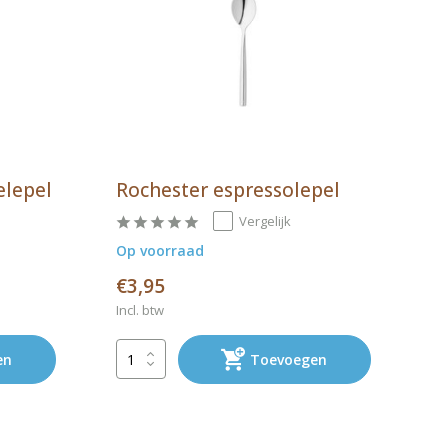
elepel
Rochester espressolepel
Vergelijk
Op voorraad
€3,95
Incl. btw
en
Toevoegen