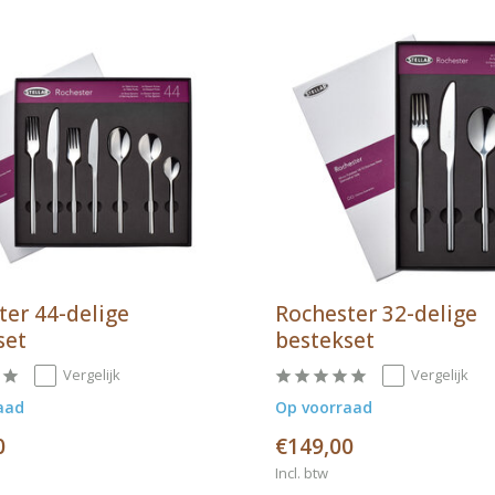
ter 44-delige
Rochester 32-delige
set
bestekset
Vergelijk
Vergelijk
aad
Op voorraad
0
€149,00
Incl. btw