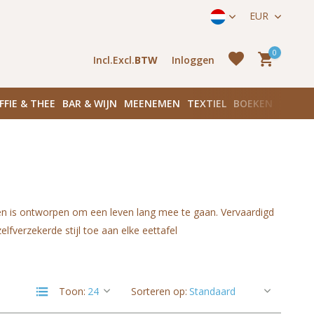
straat 171) in Amsterdam Zuid
EUR
0
Incl.
Excl.
BTW
Inloggen
FFIE & THEE
BAR & WIJN
MEENEMEN
TEXTIEL
BOEKEN
PLANK
Account
aanmaken
Account
n is ontworpen om een leven lang mee te gaan. Vervaardigd
aanmaken
elfverzekerde stijl toe aan elke eettafel
Toon:
Sorteren op: