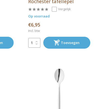
Rochester tafellepel
Vergelijk
Op voorraad
€6,95
Incl. btw
en
Toevoegen