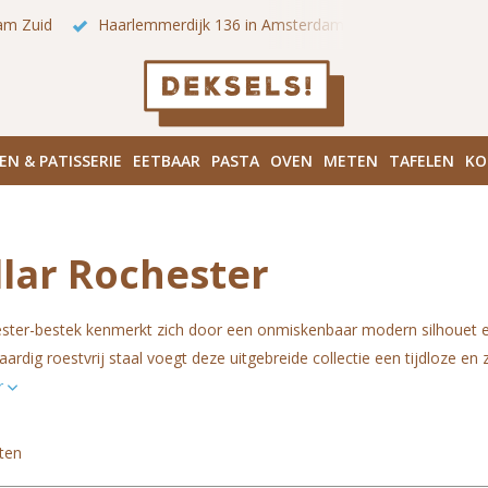
 onze winkels in Amsterdam!
Hoofddorpplein (Haarlemmermeer
EN & PATISSERIE
EETBAAR
PASTA
OVEN
METEN
TAFELEN
KO
llar Rochester
ster-bestek kenmerkt zich door een onmiskenbaar modern silhouet e
ardig roestvrij staal voegt deze uitgebreide collectie een tijdloze en z
r
ten