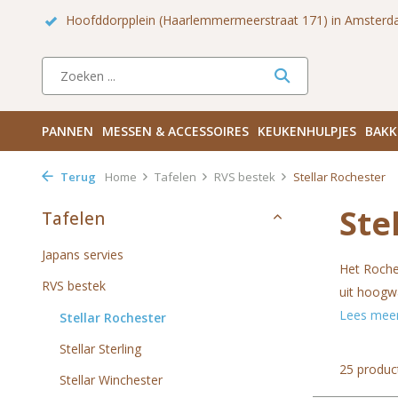
 Zuid
Haarlemmerdijk 136 in Amsterdam Centrum
Bezoek
PANNEN
MESSEN & ACCESSOIRES
KEUKENHULPJES
BAKK
Terug
Home
Tafelen
RVS bestek
Stellar Rochester
Ste
Tafelen
Japans servies
Het Roche
RVS bestek
uit hoogwa
Lees mee
Stellar Rochester
Stellar Sterling
25 produc
Stellar Winchester