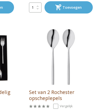
en
Toevoegen
delig
Set van 2 Rochester
opscheplepels
Vergelijk