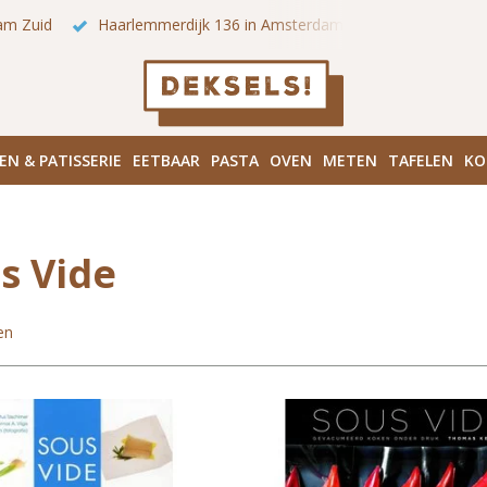
am Zuid
Haarlemmerdijk 136 in Amsterdam Centrum
Bezo
EN & PATISSERIE
EETBAAR
PASTA
OVEN
METEN
TAFELEN
KO
s Vide
en