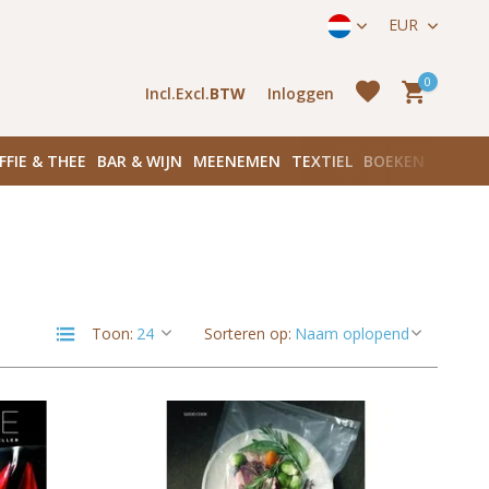
ek onze winkels in Amsterdam!
Hoofddorpplein (Haarlemmerme
EUR
0
Incl.
Excl.
BTW
Inloggen
FFIE & THEE
BAR & WIJN
MEENEMEN
TEXTIEL
BOEKEN
PLANK
Account
aanmaken
Account
Toon:
Sorteren op:
aanmaken