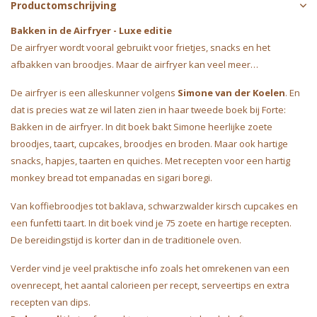
Productomschrijving
Bakken in de Airfryer - Luxe editie
De airfryer wordt vooral gebruikt voor frietjes, snacks en het
afbakken van broodjes. Maar de airfryer kan veel meer…
De airfryer is een alleskunner volgens
Simone van der Koelen
. En
dat is precies wat ze wil laten zien in haar tweede boek bij Forte:
Bakken in de airfryer. In dit boek bakt Simone heerlijke zoete
broodjes, taart, cupcakes, broodjes en broden. Maar ook hartige
snacks, hapjes, taarten en quiches. Met recepten voor een hartig
monkey bread tot empanadas en sigari boregi.
Van koffiebroodjes tot baklava, schwarzwalder kirsch cupcakes en
een funfetti taart. In dit boek vind je 75 zoete en hartige recepten.
De bereidingstijd is korter dan in de traditionele oven.
Verder vind je veel praktische info zoals het omrekenen van een
ovenrecept, het aantal calorieen per recept, serveertips en extra
recepten van dips.