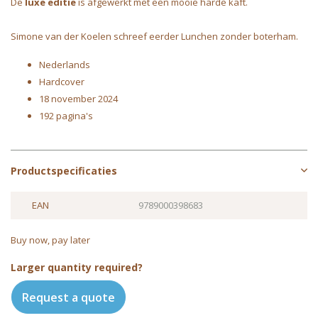
De
luxe editie
is afgewerkt met een mooie harde kaft.
Simone van der Koelen schreef eerder Lunchen zonder boterham.
Nederlands
Hardcover
18 november 2024
192 pagina's
Productspecificaties
EAN
9789000398683
Buy now, pay later
Larger quantity required?
Request a quote