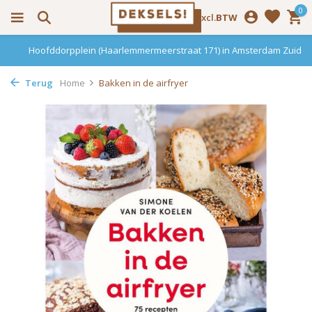
0
Incl.
Excl.
BTW
Hoofddorpplein (Haarlemmermeerstraat 171) in Amsterdam Zuid
Terug
Home
Bakken in de airfryer