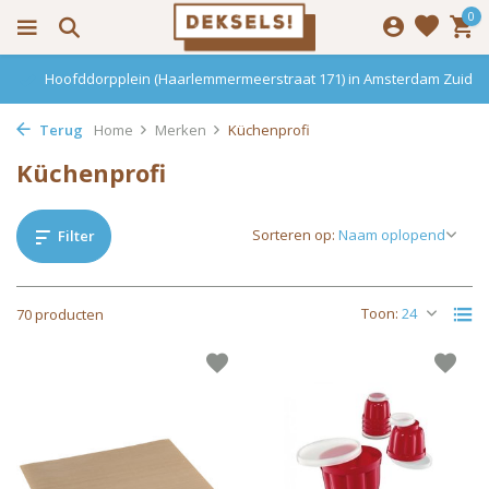
0
Haarlemmerdijk 136 in Amsterdam Centrum
Terug
Home
Merken
Küchenprofi
Küchenprofi
Sorteren op:
Filter
Toon:
70 producten