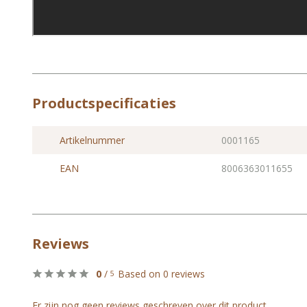
Productspecificaties
Artikelnummer
0001165
EAN
8006363011655
Reviews
0
/
Based on 0 reviews
5
Er zijn nog geen reviews geschreven over dit product..