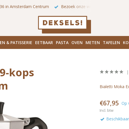
 onze winkels in Amsterdam!
Hoofddorpplein (Haarlemmermeer
EN & PATISSERIE
EETBAAR
PASTA
OVEN
METEN
TAFELEN
KO
 9-kops
um
Bialetti Moka E
€67,95
Op 
Incl. btw
Beschikbaar 