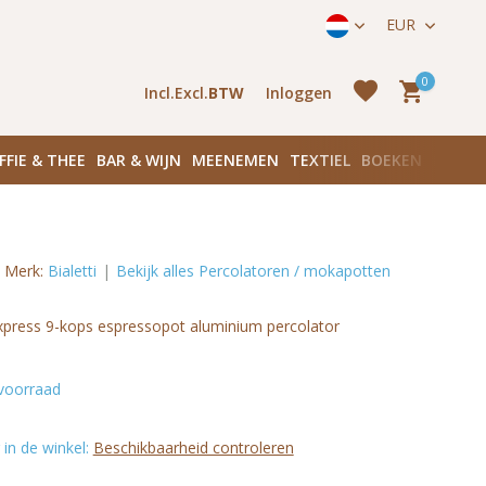
straat 171) in Amsterdam Zuid
EUR
0
Incl.
Excl.
BTW
Inloggen
FFIE & THEE
BAR & WIJN
MEENEMEN
TEXTIEL
BOEKEN
PLANK
Merk:
Bialetti
Bekijk alles Percolatoren / mokapotten
Account
aanmaken
Account
xpress 9-kops espressopot aluminium percolator
aanmaken
voorraad
in de winkel:
Beschikbaarheid controleren