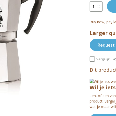
Buy now, pay la
Larger qu
Request 
Vergelijk
Dit product
Wil je iet
Len, of een van 
product, vergel
wat je maar wil