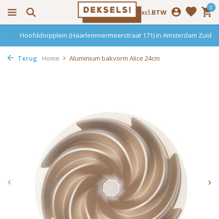
0
Incl.
Excl.
BTW
Hoofddorpplein (Haarlemmermeerstraat 171) in Amsterdam Zuid
Terug
Home
Aluminium bakvorm Alice 24cm