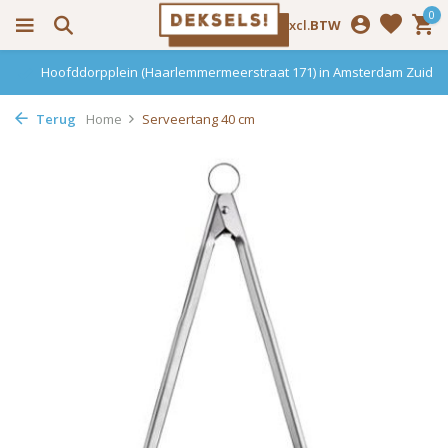
0
Incl.
Excl.
BTW
Hoofddorpplein (Haarlemmermeerstraat 171) in Amsterdam Zuid
Terug
Home
Serveertang 40 cm