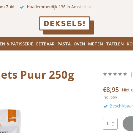
am Zuid
Haarlemmerdijk 136 in Amsterdam Centrum
Bezo
EN & PATISSERIE
EETBAAR
PASTA
OVEN
METEN
TAFELEN
KO
lets Puur 250g
€8,95
Niet 
Incl. btw
Beschikbaar 