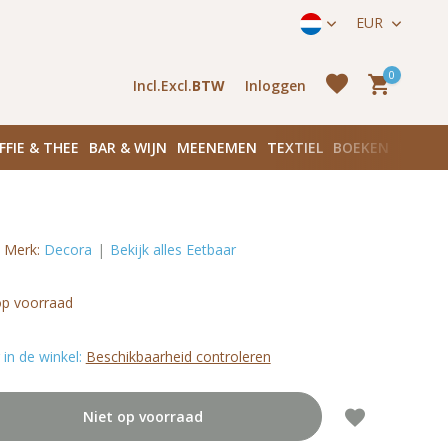
ek onze winkels in Amsterdam!
Hoofddorpplein (Haarlemmerme
EUR
0
Incl.
Excl.
BTW
Inloggen
FFIE & THEE
BAR & WIJN
MEENEMEN
TEXTIEL
BOEKEN
PLANK
Merk:
Decora
Bekijk alles Eetbaar
Account
aanmaken
Account
op voorraad
aanmaken
in de winkel:
Beschikbaarheid controleren
Niet op voorraad