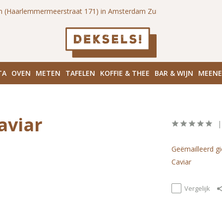
n (Haarlemmermeerstraat 171) in Amsterdam Zuid
Haarlemmerd
TA
OVEN
METEN
TAFELEN
KOFFIE & THEE
BAR & WIJN
MEEN
aviar
Geëmailleerd gi
Caviar
Vergelijk