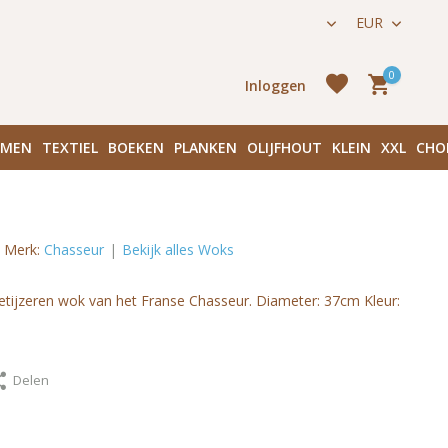
ijk 136 in Amsterdam Centrum
EUR
0
Inloggen
EMEN
TEXTIEL
BOEKEN
PLANKEN
OLIJFHOUT
KLEIN
XXL
CHO
Merk:
Chasseur
Bekijk alles Woks
Ac
etijzeren wok van het Franse Chasseur. Diameter: 37cm Kleur:
aanmake
Delen