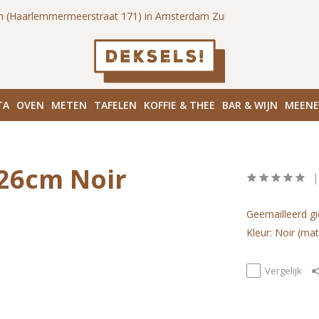
n (Haarlemmermeerstraat 171) in Amsterdam Zuid
Haarlemmerd
TA
OVEN
METEN
TAFELEN
KOFFIE & THEE
BAR & WIJN
MEEN
x26cm Noir
Geëmailleerd gi
Kleur: Noir (mat
Vergelijk