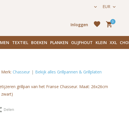
ijk 136 in Amsterdam Centrum
EUR
0
Inloggen
EMEN
TEXTIEL
BOEKEN
PLANKEN
OLIJFHOUT
KLEIN
XXL
CHO
Merk:
Chasseur
Bekijk alles Grillpannen & Grillplaten
Ac
etijzeren grillpan van het Franse Chasseur. Maat: 26x26cm
aanmake
 zwart)
Delen