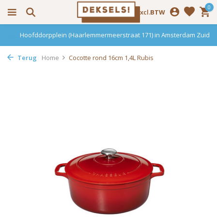
0
Incl.
Excl.
BTW
Hoofddorpplein (Haarlemmermeerstraat 171) in Amsterdam Zuid
Terug
Home
Cocotte rond 16cm 1,4L Rubis