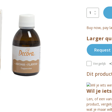
Buy now, pay la
Larger qu
Request 
Vergelijk
Dit product
Wil je iet
Len, of een van 
product, vergel
wat je maar wil