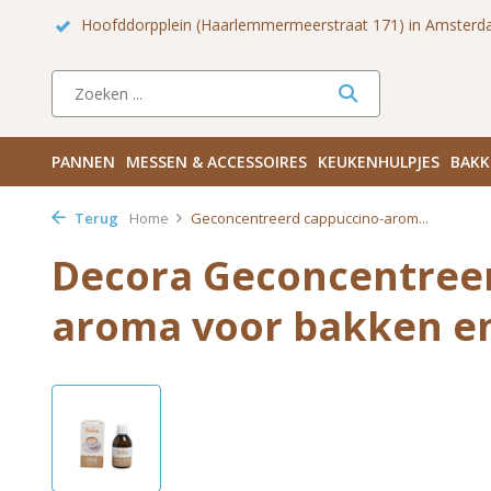
erdam Zuid
Haarlemmerdijk 136 in Amsterdam Centrum
Be
PANNEN
MESSEN & ACCESSOIRES
KEUKENHULPJES
BAKK
Terug
Home
Geconcentreerd cappuccino-arom...
Decora Geconcentreer
aroma voor bakken en 