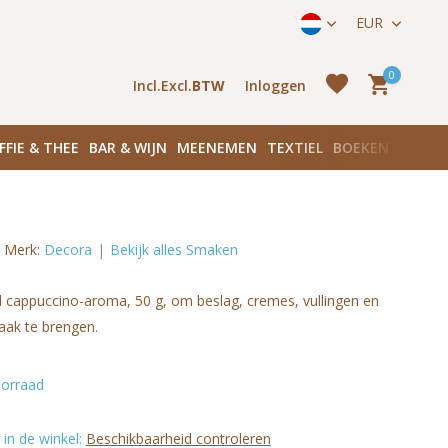
rmeerstraat 171) in Amsterdam Zuid
EUR
0
Incl.
Excl.
BTW
Inloggen
FFIE & THEE
BAR & WIJN
MEENEMEN
TEXTIEL
BOEKEN
PLANK
Merk:
Decora
Bekijk alles Smaken
Account
aanmaken
Account
 cappuccino-aroma, 50 g, om beslag, cremes, vullingen en
aanmaken
aak te brengen.
orraad
in de winkel:
Beschikbaarheid controleren