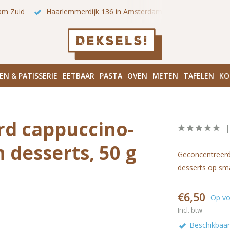
zoek onze winkels in Amsterdam!
Hoofddorpplein (Haarlemme
EN & PATISSERIE
EETBAAR
PASTA
OVEN
METEN
TAFELEN
KO
d cappuccino-
desserts, 50 g
Geconcentreerd
desserts op sm
€6,50
Op vo
Incl. btw
Beschikbaar 