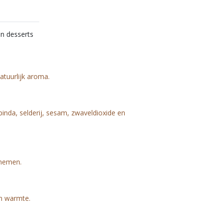
n desserts
atuurlijk aroma.
inda, selderij, sesam, zwaveldioxide en
nnemen.
en warmte.