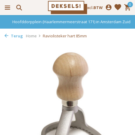
0
Incl.
Excl.
BTW
Hoofddorpplein (Haarlemmermeerstraat 171) in Amsterdam Zuid
Terug
Home
Raviolisteker hart 85mm