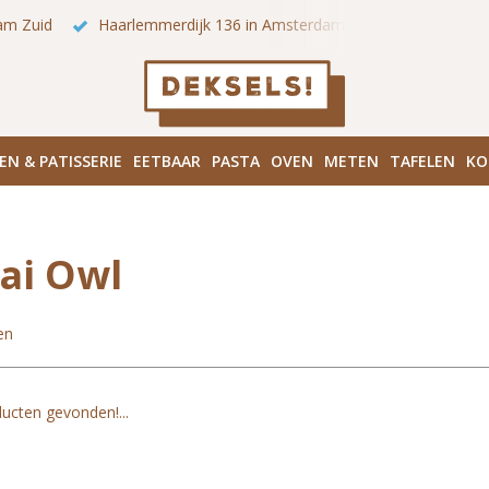
am Zuid
Haarlemmerdijk 136 in Amsterdam Centrum
Bezo
EN & PATISSERIE
EETBAAR
PASTA
OVEN
METEN
TAFELEN
KO
ai Owl
en
ucten gevonden!...