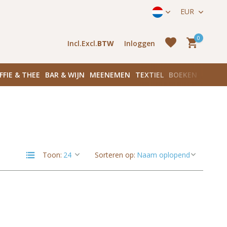
ek onze winkels in Amsterdam!
Hoofddorpplein (Haarlemmerme
EUR
0
Incl.
Excl.
BTW
Inloggen
FFIE & THEE
BAR & WIJN
MEENEMEN
TEXTIEL
BOEKEN
PLANK
Account
aanmaken
Account
Toon:
Sorteren op:
aanmaken