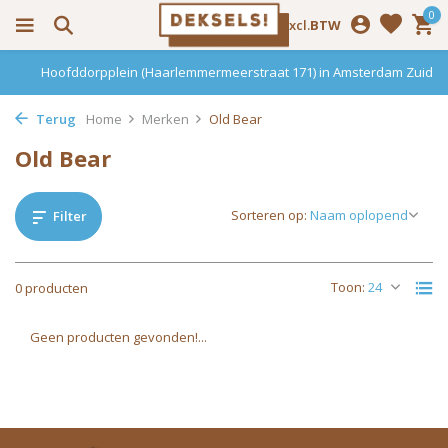
0
Incl.
Excl.
BTW
Hoofddorpplein (Haarlemmermeerstraat 171) in Amsterdam Zuid
Terug
Home
Merken
Old Bear
Old Bear
Sorteren op:
Filter
Toon:
0 producten
Geen producten gevonden!...