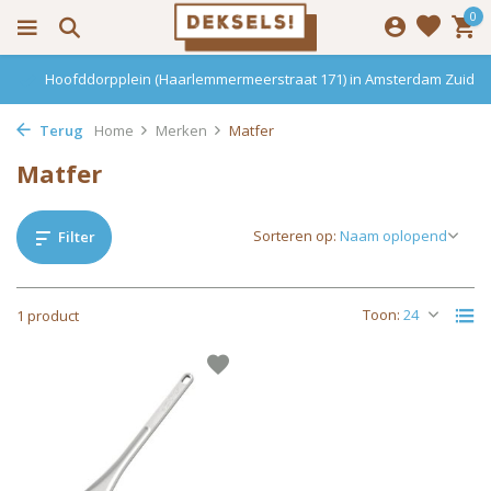
0
Hoofddorpplein (Haarlemmermeerstraat 171) in Amsterdam Zuid
Terug
Home
Merken
Matfer
Matfer
Sorteren op:
Filter
Toon:
1 product