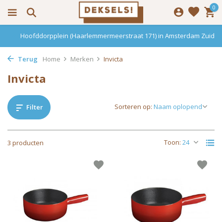
0
Hoofddorpplein (Haarlemmermeerstraat 171) in Amsterdam Zuid
Terug
Home
Merken
Invicta
Invicta
Sorteren op:
Filter
Toon:
3 producten