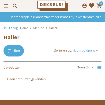
0
Hoofddorpplein (Haarlemmermeerstraat 171) in Amsterdam Zuid
Terug
Home
Merken
Haller
Haller
Sorteren op:
Filter
Toon:
0 producten
Geen producten gevonden!...