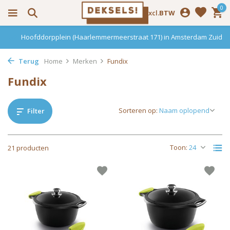
0
Incl.
Excl.
BTW
Hoofddorpplein (Haarlemmermeerstraat 171) in Amsterdam Zuid
Terug
Home
Merken
Fundix
Fundix
Sorteren op:
Filter
Toon:
21 producten