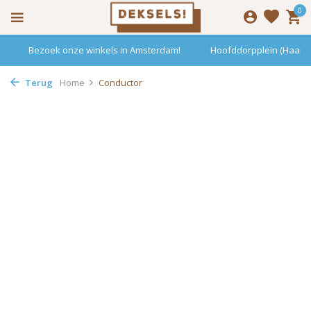
0
Bezoek onze winkels in Amsterdam!
Hoofddorpplein (Haarle
Terug
Home
Conductor