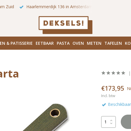
36 in Amsterdam Centrum
Bezoek onze winkels in Amsterdam!
EN & PATISSERIE
EETBAAR
PASTA
OVEN
METEN
TAFELEN
KO
arta
€173,95
Ni
Incl. btw
Beschikbaar 