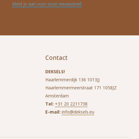
Meld je aan voor onze nieuwsbrief
Contact
DEKSELS!
Haarlemmerdijk 136 1013JJ
Haarlemmermeerstraat 171 1058JZ
Amsterdam
Tel:
+31 20 2211738
E-mail:
info@deksels.eu