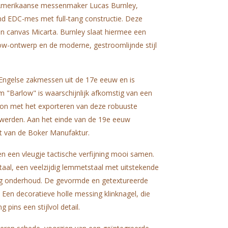
merikaanse messenmaker Lucas Burnley,
nd EDC-mes met full-tang constructie. Deze
n canvas Micarta. Burnley slaat hiermee een
ow-ontwerp en de moderne, gestroomlijnde stijl
 Engelse zakmessen uit de 17e eeuw en is
"Barlow" is waarschijnlijk afkomstig van een
on met het exporteren van deze robuuste
 werden. Aan het einde van de 19e eeuw
t van de Boker Manufaktur.
en een vleugje tactische verfijning mooi samen.
aal, een veelzijdig lemmetstaal met uitstekende
ig onderhoud. De gevormde en getextureerde
 Een decoratieve holle messing klinknagel, die
ins een stijlvol detail.