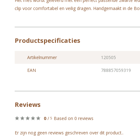
Het mes wordt geleverd met een perfect passende zwarte led
clip voor comfortabel en veilig dragen. Handgemaakt in de B
Productspecificaties
Artikelnummer
120505
EAN
788857059319
Reviews
0
/
Based on 0 reviews
5
Er zijn nog geen reviews geschreven over dit product..