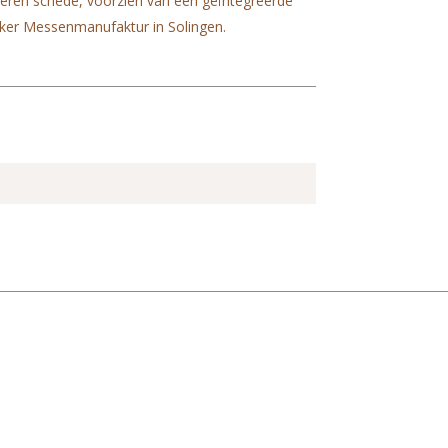
eren schede, voorzien van een geïntegreerde
oker Messenmanufaktur in Solingen.