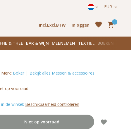
Hoofddorpplein (Haarlemmermeerstraat 171) in Amsterdam Zu
EUR
0
Incl.
Excl.
BTW
Inloggen
FFIE & THEE
BAR & WIJN
MEENEMEN
TEXTIEL
BOEKEN
PLANK
Merk:
Böker
Bekijk alles Messen & accessoires
Account
aanmaken
Account
et op voorraad
aanmaken
in de winkel:
Beschikbaarheid controleren
Niet op voorraad