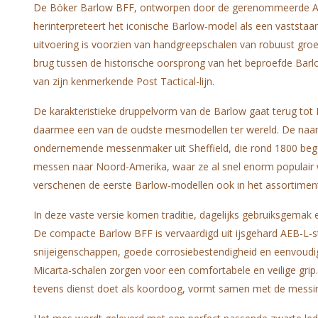
De Böker Barlow BFF, ontworpen door de gerenommeerde A
herinterpreteert het iconische Barlow-model als een vaststaa
uitvoering is voorzien van handgreepschalen van robuust groe
brug tussen de historische oorsprong van het beproefde Barl
van zijn kenmerkende Post Tactical-lijn.
De karakteristieke druppelvorm van de Barlow gaat terug tot
daarmee een van de oudste mesmodellen ter wereld. De naam 
ondernemende messenmaker uit Sheffield, die rond 1800 beg
messen naar Noord-Amerika, waar ze al snel enorm populair
verschenen de eerste Barlow-modellen ook in het assortimen
In deze vaste versie komen traditie, dagelijks gebruiksgemak 
De compacte Barlow BFF is vervaardigd uit ijsgehard AEB-L-st
snijeigenschappen, goede corrosiebestendigheid en eenvoud
Micarta-schalen zorgen voor een comfortabele en veilige grip.
tevens dienst doet als koordoog, vormt samen met de messing p