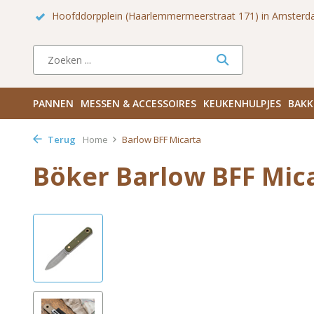
arlemmermeerstraat 171) in Amsterdam Zuid
Haarlemmerdijk 1
PANNEN
MESSEN & ACCESSOIRES
KEUKENHULPJES
BAKK
Terug
Home
Barlow BFF Micarta
Böker Barlow BFF Mic