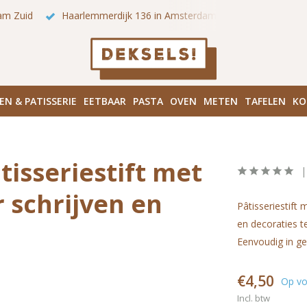
am Zuid
Haarlemmerdijk 136 in Amsterdam Centrum
Bezo
EN & PATISSERIE
EETBAAR
PASTA
OVEN
METEN
TAFELEN
KO
tisseriestift met
 schrijven en
Pâtisseriestif
en decoraties t
Eenvoudig in ge
€4,50
Op vo
Incl. btw