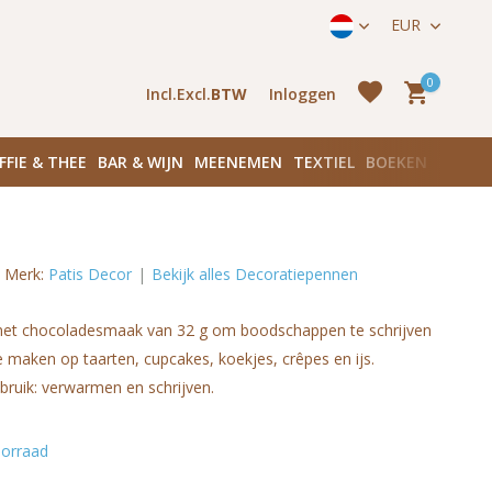
ek onze winkels in Amsterdam!
Hoofddorpplein (Haarlemmerme
EUR
0
Incl.
Excl.
BTW
Inloggen
FFIE & THEE
BAR & WIJN
MEENEMEN
TEXTIEL
BOEKEN
PLANK
Merk:
Patis Decor
Bekijk alles Decoratiepennen
Account
aanmaken
Account
t met chocoladesmaak van 32 g om boodschappen te schrijven
aanmaken
e maken op taarten, cupcakes, koekjes, crêpes en ijs.
bruik: verwarmen en schrijven.
orraad