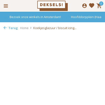
0
Bezoek onze winkels in Amsterdam!
Hoofddorpplein (Haarle
Terug
Home
Koekjesglazuur / biscuit icing...