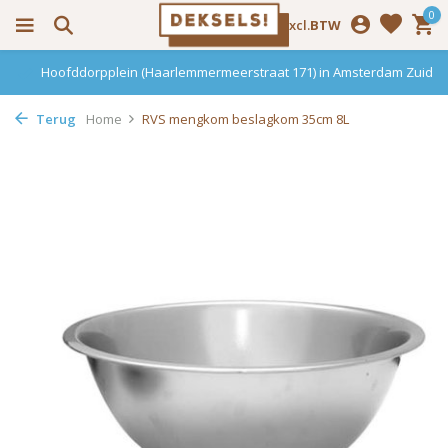
0
Incl.
Excl.
BTW
Hoofddorpplein (Haarlemmermeerstraat 171) in Amsterdam Zuid
Terug
Home
RVS mengkom beslagkom 35cm 8L