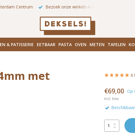
 onze winkels in Amsterdam!
Hoofddorpplein (Haarlemmermeer
EN & PATISSERIE
EETBAAR
PASTA
OVEN
METEN
TAFELEN
KO
64mm met
6 
€69,00
Op 
Incl. btw
Beschikbaar 