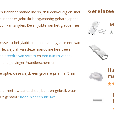
Gerelate
een Benriner mandoline snijdt u eenvoudig en snel
kte. Benriner gebruikt hoogwaardig gehard Japans
M
rdun kan snijden. De snijdikte van het gladde mes
erwisselt u het gladde mes eenvoudig voor een van
Het snijvlak van deze mandoline heeft een
een breedte van 95mm
én
een 64mm variant
 handige vinger-/handbeschermer.
Ha
 optie, deze snijdt een grovere julienne (6mm)
ma
s u er met uw aandacht bij bent en gebruik waar
ijt geraakt?
Koop hier een nieuwe.