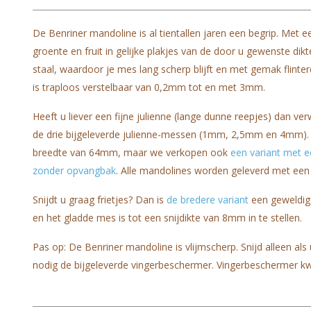
De Benriner mandoline is al tientallen jaren een begrip. Met 
groente en fruit in gelijke plakjes van de door u gewenste di
staal, waardoor je mes lang scherp blijft en met gemak flinte
is traploos verstelbaar van 0,2mm tot en met 3mm.
Heeft u liever een fijne julienne (lange dunne reepjes) dan v
de drie bijgeleverde julienne-messen (1mm, 2,5mm en 4mm). 
breedte van 64mm, maar we verkopen ook
een variant met 
zonder opvangbak
. Alle mandolines worden geleverd met een
Snijdt u graag frietjes? Dan is
de bredere variant
een geweldige
en het gladde mes is tot een snijdikte van 8mm in te stellen.
Pas op: De Benriner mandoline is vlijmscherp. Snijd alleen al
nodig de bijgeleverde vingerbeschermer. Vingerbeschermer kw