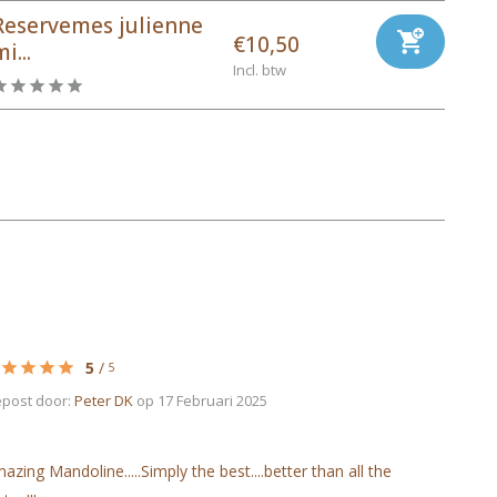
Reservemes julienne
€10,50
i...
Incl. btw
5
/
5
post door:
Peter DK
op 17 Februari 2025
azing Mandoline.....Simply the best....better than all the