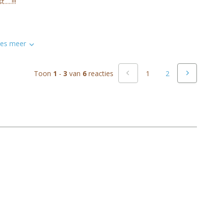
t.....!!!
es meer
Toon
1
-
3
van
6
reacties
1
2