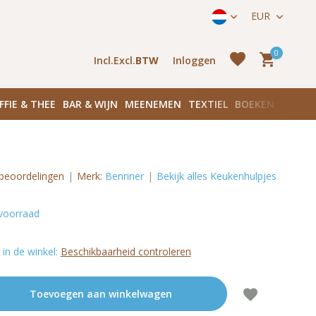
straat 171) in Amsterdam Zuid
EUR
0
Incl.
Excl.
BTW
Inloggen
FFIE & THEE
BAR & WIJN
MEENEMEN
TEXTIEL
BOEKEN
PLANK
beoordelingen
Merk:
Benriner
Bekijk alles Keukenhulpjes
Account
aanmaken
Account
voorraad
aanmaken
in de winkel:
Beschikbaarheid controleren
Toevoegen aan winkelwagen