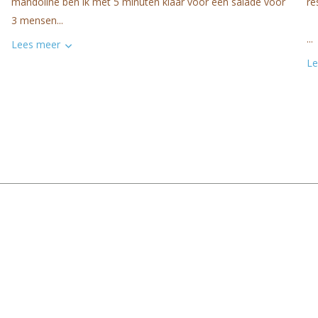
mandoline ben ik met 5 minuten klaar voor een salade voor
res
3 mensen...
...
Lees meer
Le