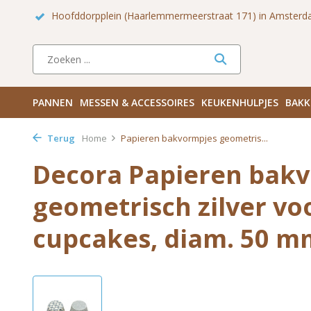
m Zuid
Haarlemmerdijk 136 in Amsterdam Centrum
Bezoek
PANNEN
MESSEN & ACCESSOIRES
KEUKENHULPJES
BAKK
Terug
Home
Papieren bakvormpjes geometris...
Decora Papieren bak
geometrisch zilver vo
cupcakes, diam. 50 mm