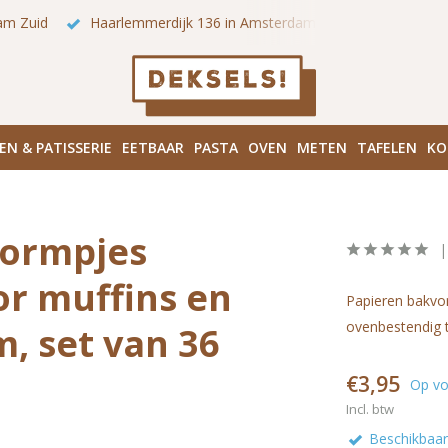
 onze winkels in Amsterdam!
Hoofddorpplein (Haarlemmermeer
EN & PATISSERIE
EETBAAR
PASTA
OVEN
METEN
TAFELEN
KO
vormpjes
or muffins en
Papieren bakvor
ovenbestendig t
, set van 36
€3,95
Op vo
Incl. btw
Beschikbaar 