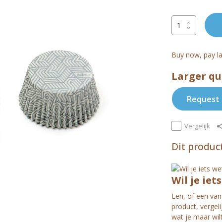
Buy now, pay la
Larger qu
Request 
Vergelijk
Dit product
Wil je iet
Len, of een van 
product, vergel
wat je maar wil