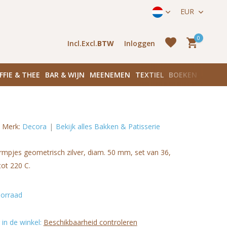
straat 171) in Amsterdam Zuid
EUR
0
Incl.
Excl.
BTW
Inloggen
FFIE & THEE
BAR & WIJN
MEENEMEN
TEXTIEL
BOEKEN
PLANK
Merk:
Decora
Bekijk alles Bakken & Patisserie
Account
aanmaken
Account
mpjes geometrisch zilver, diam. 50 mm, set van 36,
aanmaken
ot 220 C.
orraad
in de winkel:
Beschikbaarheid controleren