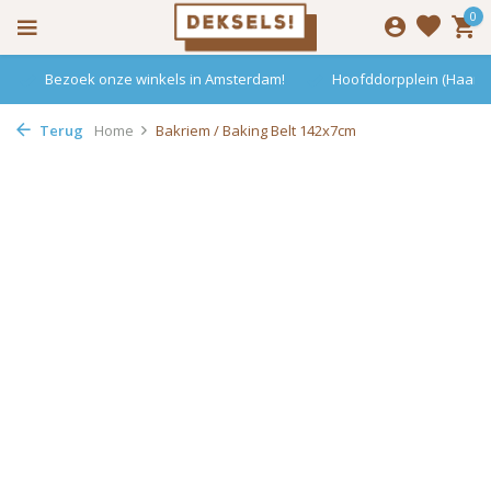
0
Bezoek onze winkels in Amsterdam!
Hoofddorpplein (Haarle
Terug
Home
Bakriem / Baking Belt 142x7cm