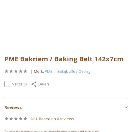
PME Bakriem / Baking Belt 142x7cm
Merk:
PME
Bekijk alles Overig
Vergelijk
Delen
Reviews
0
/
Based on 0 reviews
5
Er zijn nog geen reviews geschreven over dit product..